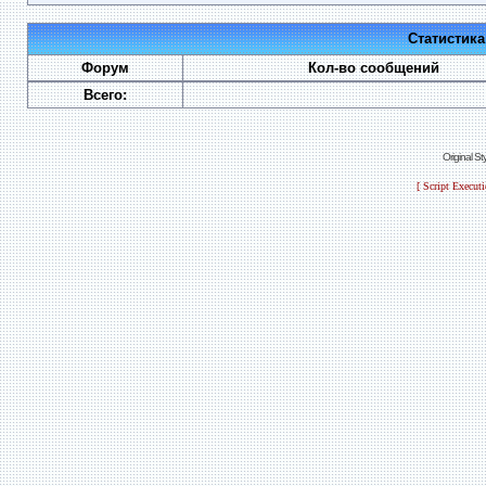
Статистик
Форум
Кол-во сообщений
Всего:
Original S
[ Script Execut