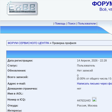
ФОРУ
Всё, ч
|
Помощь
|
Поиск
|
Пользователи
|
ФОРУМ СЕРВИСНОГО ЦЕНТРА
» Проверка профиля
Дата регистрации:
14 Апреля, 2026 - 22:28
Статус:
Пользователь
Обновления:
Нет записей
0
Всего записей:
[0.00% от общего числа / 0
Адрес e-mail:
Написать письмо через ф
Домашняя страничка:
нет
Имя в AOL:
Номер в ICQ:
447631443
Откуда:
Россия, Москва
Интересы: