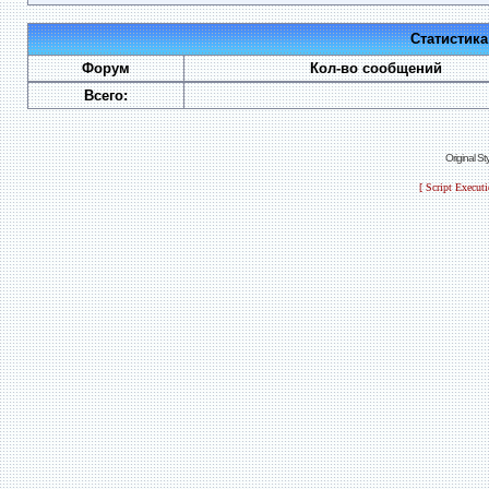
Статистик
Форум
Кол-во сообщений
Всего:
Original S
[ Script Execut