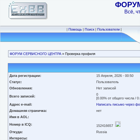
ФОРУ
Всё, ч
|
Помощь
|
Поиск
|
Пользователи
|
ФОРУМ СЕРВИСНОГО ЦЕНТРА
» Проверка профиля
Дата регистрации:
15 Апреля, 2026 - 00:50
Статус:
Пользователь
Обновления:
Нет записей
0
Всего записей:
[0.00% от общего числа / 0
Адрес e-mail:
Написать письмо через ф
Домашняя страничка:
нет
Имя в AOL:
Номер в ICQ:
152416657
Откуда:
Russia
Интересы: