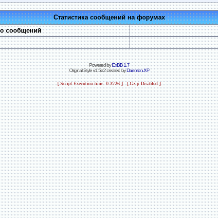
Статистика сообщений на форумах
во сообщений
Powered by
ExBB 1.7
Original Style v1.5a2 created by
Daemon.XP
[ Script Execution time: 0.3726 ] [ Gzip Disabled ]