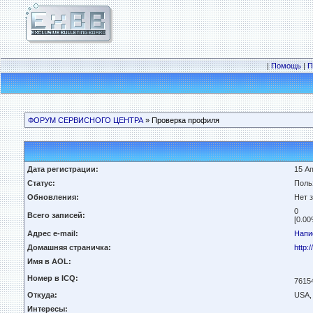
|
Помощь
|
П
ФОРУМ СЕРВИСНОГО ЦЕНТРА
» Проверка профиля
Дата регистрации:
15 Ап
Статус:
Поль
Обновления:
Нет 
0
Всего записей:
[0.00
Адрес e-mail:
Напи
Домашняя страничка:
http:
Имя в AOL:
Номер в ICQ:
7615
Откуда:
USA,
Интересы: