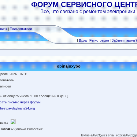
ФОРУМ СЕРВИСНОГО ЦЕНТ
Всё, что связано с ремонтом электроники
оиск
|
Пользователи
|
|
Вход
|
Регистрация
|
Забыли пароль
obinajuxybo
реля, 2026 - 07:11
зователь
записей
% от общего числа / 0.00 сообщений в день]
сать письмо через форум
//bestpaydayloans24.org
44014
 Jab&#322;onowo Pomorskie
lekkie &#263;wiczenia i rozci&#261;