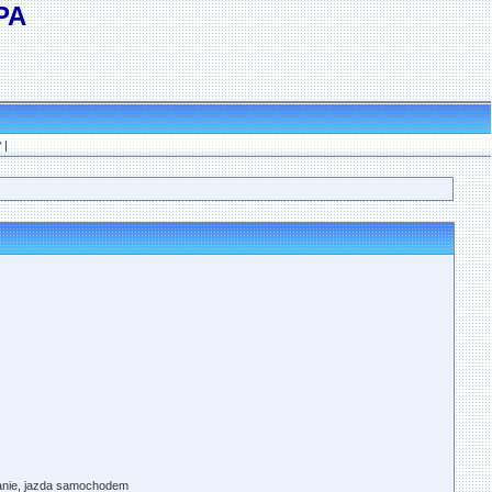
РА
?
|
ganie, jazda samochodem