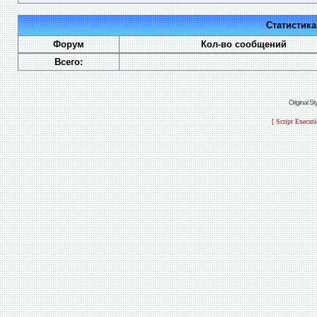
Статистик
Форум
Кол-во сообщений
Всего:
Original S
[ Script Execut