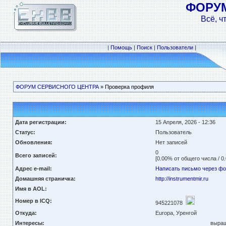
ФОРУ
Всё, ч
|
Помощь
|
Поиск
|
Пользователи
|
ФОРУМ СЕРВИСНОГО ЦЕНТРА
» Проверка профиля
Дата регистрации:
15 Апреля, 2026 - 12:36
Статус:
Пользователь
Обновления:
Нет записей
0
Всего записей:
[0.00% от общего числа / 0
Адрес e-mail:
Написать письмо через ф
Домашняя страничка:
http://instrumentmir.ru
Имя в AOL:
Номер в ICQ:
945221078
Откуда:
Europa, Уренгой
Интересы:
выращ