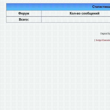
Статистик
Форум
Кол-во сообщений
Всего:
Original S
[ Script Execut