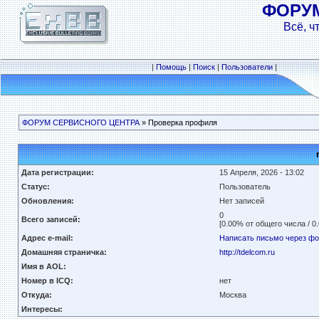
ФОРУ
Всё, ч
|
Помощь
|
Поиск
|
Пользователи
|
ФОРУМ СЕРВИСНОГО ЦЕНТРА
» Проверка профиля
Дата регистрации:
15 Апреля, 2026 - 13:02
Статус:
Пользователь
Обновления:
Нет записей
0
Всего записей:
[0.00% от общего числа / 0
Адрес e-mail:
Написать письмо через ф
Домашняя страничка:
http://tdelcom.ru
Имя в AOL:
Номер в ICQ:
нет
Откуда:
Москва
Интересы: