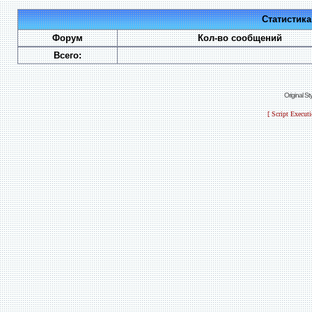
Статистик
Форум
Кол-во сообщений
Всего:
Original S
[ Script Execut