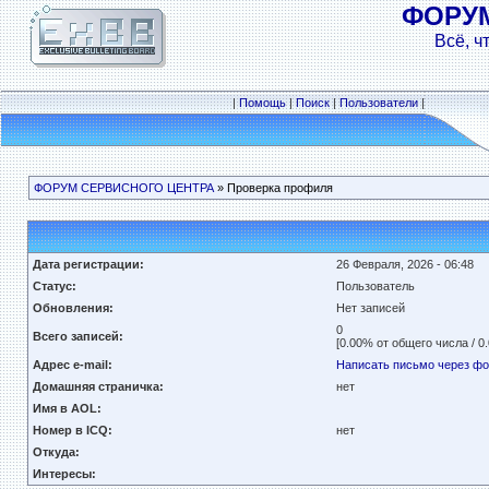
ФОРУ
Всё, ч
|
Помощь
|
Поиск
|
Пользователи
|
ФОРУМ СЕРВИСНОГО ЦЕНТРА
» Проверка профиля
Дата регистрации:
26 Февраля, 2026 - 06:48
Статус:
Пользователь
Обновления:
Нет записей
0
Всего записей:
[0.00% от общего числа / 0
Адрес e-mail:
Написать письмо через ф
Домашняя страничка:
нет
Имя в AOL:
Номер в ICQ:
нет
Откуда:
Интересы: