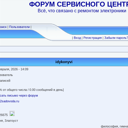
ФОРУМ СЕРВИСНОГО ЦЕНТ
Всё, что связано с ремонтом электроники
оиск
|
Пользователи
|
|
Вход
|
Регистрация
|
Забыли пароль
idykonyvi
враля, 2026 - 14:09
зователь
записей
% от общего числа / 0.00 сообщений в день]
сать письмо через форум
//2sadovoda.ru
26675
ия, Златоуст
философия, гимна