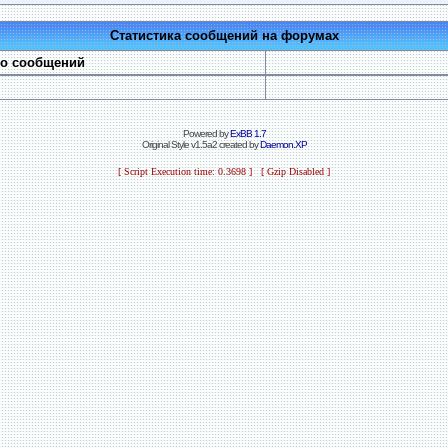
Статистика сообщений на форумах
во сообщений
Powered by
ExBB 1.7
Original Style v1.5a2 created by
Daemon.XP
[ Script Execution time: 0.3698 ] [ Gzip Disabled ]