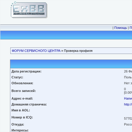
|
Помощь
|
П
ФОРУМ СЕРВИСНОГО ЦЕНТРА
» Проверка профиля
Дата регистрации:
26 Фе
Статус:
Поль
Обновления:
Нет 
0
Всего записей:
[0.00
Адрес e-mail:
Напи
Домашняя страничка:
http:
Имя в AOL:
Номер в ICQ:
5770
Откуда:
Росс
Интересы: