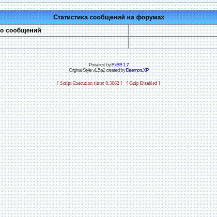
Статистика сообщений на форумах
во сообщений
Powered by
ExBB 1.7
Original Style v1.5a2 created by
Daemon.XP
[ Script Execution time: 0.3662 ] [ Gzip Disabled ]