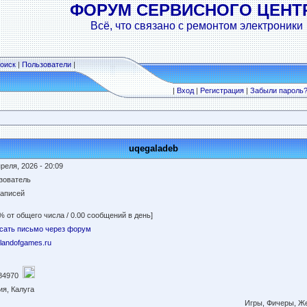
ФОРУМ СЕРВИСНОГО ЦЕНТ
Всё, что связано с ремонтом электроники
оиск
|
Пользователи
|
|
Вход
|
Регистрация
|
Забыли пароль
uqegaladeb
реля, 2026 - 20:09
зователь
записей
% от общего числа / 0.00 сообщений в день]
сать письмо через форум
//landofgames.ru
84970
ия, Калуга
Игры, Фичеры, Ж