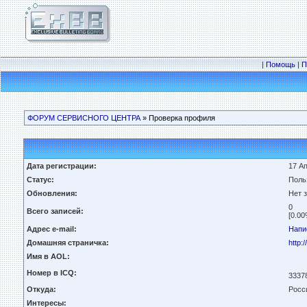
|
Помощь
|
П
ФОРУМ СЕРВИСНОГО ЦЕНТРА
» Проверка профиля
Дата регистрации:
17 Ап
Статус:
Поль
Обновления:
Нет 
0
Всего записей:
[0.00
Адрес e-mail:
Напи
Домашняя страничка:
http:
Имя в AOL:
Номер в ICQ:
3337
Откуда:
Росс
Интересы: