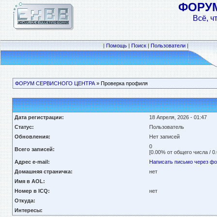
ФОРУ
Всё, ч
|
Помощь
|
Поиск
|
Пользователи
|
ФОРУМ СЕРВИСНОГО ЦЕНТРА
» Проверка профиля
Дата регистрации:
18 Апреля, 2026 - 01:47
Статус:
Пользователь
Обновления:
Нет записей
0
Всего записей:
[0.00% от общего числа / 0
Адрес e-mail:
Написать письмо через ф
Домашняя страничка:
нет
Имя в AOL:
Номер в ICQ:
нет
Откуда:
Интересы: