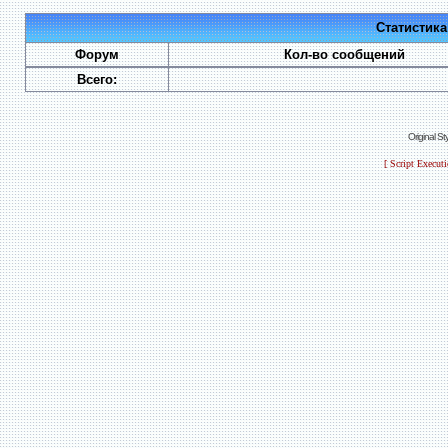
Статистик
Форум
Кол-во сообщений
Всего:
Original S
[ Script Execut