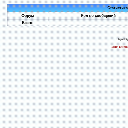
Статистик
Форум
Кол-во сообщений
Всего:
Original S
[ Script Execut