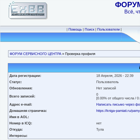
ФОРУ
Всё, ч
|
Помощь
|
Поиск
|
Пользователи
|
ФОРУМ СЕРВИСНОГО ЦЕНТРА
» Проверка профиля
Дата регистрации:
18 Апреля, 2026 - 22:39
Статус:
Пользователь
Обновления:
Нет записей
0
Всего записей:
[0.00% от общего числа / 0
Адрес e-mail:
Написать письмо через ф
Домашняя страничка:
https://kniga-pamiati.ru/pam
Имя в AOL:
Номер в ICQ:
нет
Откуда:
Тула
Интересы: