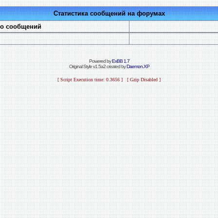
Статистика сообщений на форумах
во сообщений
Powered by
ExBB 1.7
Original Style v1.5a2 created by
Daemon.XP
[ Script Execution time: 0.3656 ] [ Gzip Disabled ]