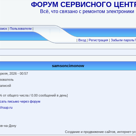
ФОРУМ СЕРВИСНОГО ЦЕНТ
Всё, что связано с ремонтом электроники
оиск
|
Пользователи
|
|
Вход
|
Регистрация
|
Забыли пароль
samsoncimonow
реля, 2026 - 00:57
зователь
записей
% от общего числа / 0.00 сообщений в день]
сать письмо через форум
://ruup.ru
ов-на-Дону
Создание и продвижение сайтов, интернет-ус