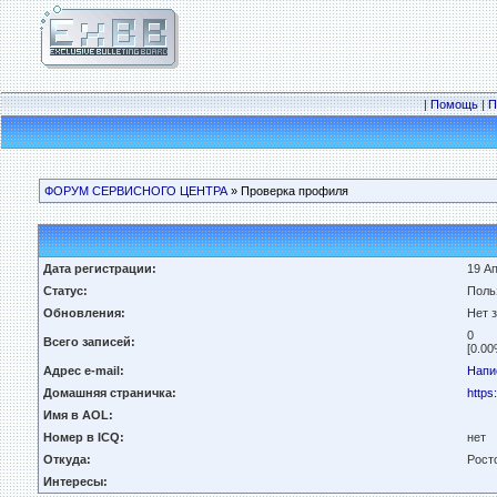
|
Помощь
|
П
ФОРУМ СЕРВИСНОГО ЦЕНТРА
» Проверка профиля
Дата регистрации:
19 Ап
Статус:
Поль
Обновления:
Нет 
0
Всего записей:
[0.00
Адрес e-mail:
Напи
Домашняя страничка:
https
Имя в AOL:
Номер в ICQ:
нет
Откуда:
Рост
Интересы: