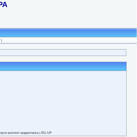
РА
?
|
луги контент-маркетинга | RU UP