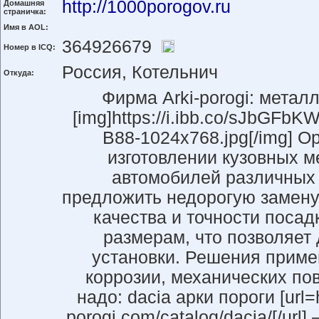
http://1000porogov.ru
Домашняя
страничка:
Имя в AOL:
364926679
Номер в ICQ:
Россия, Котельнич
Откуда:
Фирма Arki-porogi: метал
[img]https://i.ibb.co/sJbGF
B88-1024x768.jpg[/img] О
изготовлении кузовных м
автомобилей различных
предложить недорогую замену
качества и точности посад
размерам, что позволяет
установки. Решения приме
коррозии, механических по
надо: dacia арки пороги [url=ht
porogi.com/catalog/dacia/[/ur