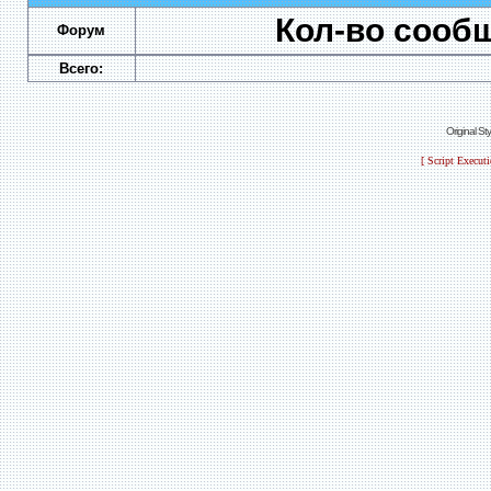
Кол-во сооб
Форум
Всего:
Original S
[ Script Execut