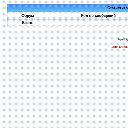
Статистик
Форум
Кол-во сообщений
Всего:
Original S
[ Script Execut