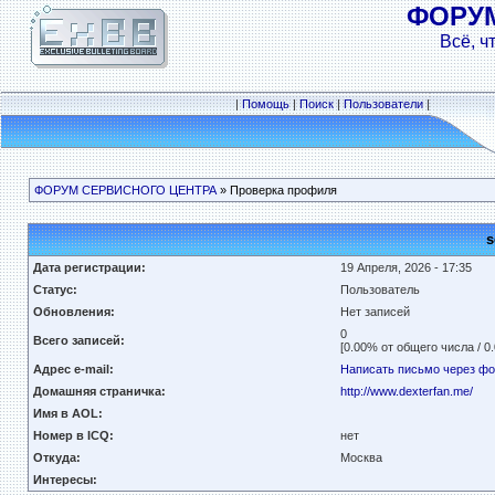
ФОРУ
Всё, ч
|
Помощь
|
Поиск
|
Пользователи
|
ФОРУМ СЕРВИСНОГО ЦЕНТРА
» Проверка профиля
s
Дата регистрации:
19 Апреля, 2026 - 17:35
Статус:
Пользователь
Обновления:
Нет записей
0
Всего записей:
[0.00% от общего числа / 0
Адрес e-mail:
Написать письмо через ф
Домашняя страничка:
http://www.dexterfan.me/
Имя в AOL:
Номер в ICQ:
нет
Откуда:
Москва
Интересы: