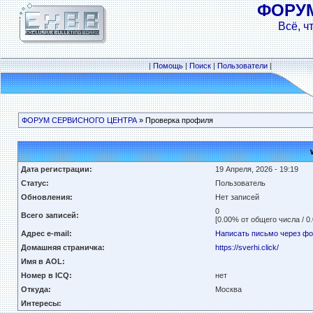
ФОРУ
Всё, ч
|
Помощь
|
Поиск
|
Пользователи
|
ФОРУМ СЕРВИСНОГО ЦЕНТРА
» Проверка профиля
Дата регистрации:
19 Апреля, 2026 - 19:19
Статус:
Пользователь
Обновления:
Нет записей
0
Всего записей:
[0.00% от общего числа / 0
Адрес e-mail:
Написать письмо через ф
Домашняя страничка:
https://sverhi.click/
Имя в AOL:
Номер в ICQ:
нет
Откуда:
Москва
Интересы: