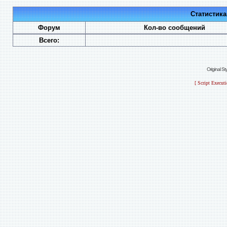
Статистик
Форум
Кол-во сообщений
Всего:
Original S
[ Script Execut