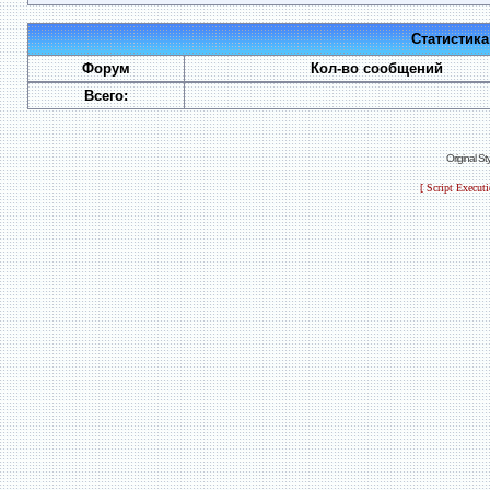
Статистик
Форум
Кол-во сообщений
Всего:
Original S
[ Script Execut