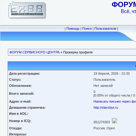
ФОРУ
Всё, ч
|
Помощь
|
Поиск
|
Пользователи
|
ФОРУМ СЕРВИСНОГО ЦЕНТРА
» Проверка профиля
Дата регистрации:
19 Апреля, 2026 - 21:33
Статус:
Пользователь
Обновления:
Нет записей
0
Всего записей:
[0.00% от общего числа / 0
Адрес e-mail:
Написать письмо через ф
Домашняя страничка:
http://slavsbyt.ru
Имя в AOL:
Номер в ICQ:
651274303
Откуда:
Россия, Орел
Интересы: