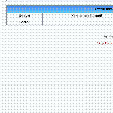
Статистик
Форум
Кол-во сообщений
Всего:
Original S
[ Script Execut