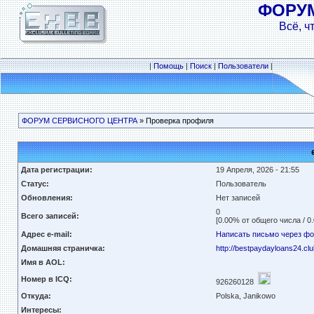
ФОРУ
Всё, ч
|
Помощь
|
Поиск
|
Пользователи
|
ФОРУМ СЕРВИСНОГО ЦЕНТРА
» Проверка профиля
Дата регистрации:
19 Апреля, 2026 - 21:55
Статус:
Пользователь
Обновления:
Нет записей
0
Всего записей:
[0.00% от общего числа / 0
Адрес e-mail:
Написать письмо через ф
Домашняя страничка:
http://bestpaydayloans24.clu
Имя в AOL:
Номер в ICQ:
926260128
Откуда:
Polska, Janikowo
Интересы: