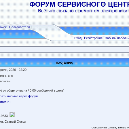
ФОРУМ СЕРВИСНОГО ЦЕНТ
Всё, что связано с ремонтом электроники
оиск
|
Пользователи
|
|
Вход
|
Регистрация
|
Забыли пароль
oxojameq
реля, 2026 - 22:20
зователь
записей
% от общего числа / 0.00 сообщений в день]
сать письмо через форум
/litres.ru
19833
ия, Старый Оскол
соколиная охота, танец ж