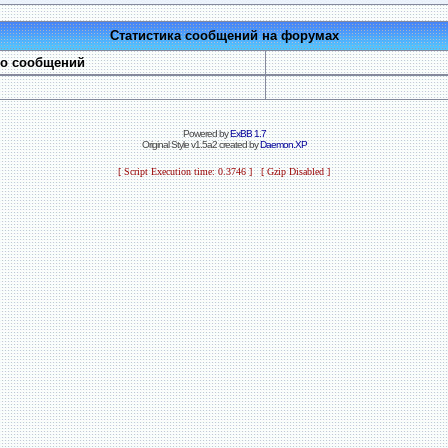
Статистика сообщений на форумах
во сообщений
Powered by
ExBB 1.7
Original Style v1.5a2 created by
Daemon.XP
[ Script Execution time: 0.3746 ] [ Gzip Disabled ]