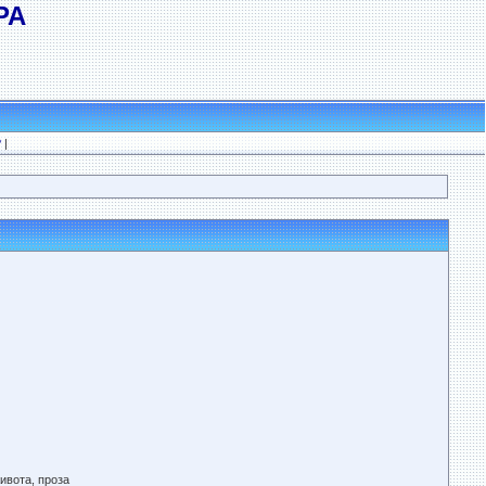
РА
?
|
ивота, проза