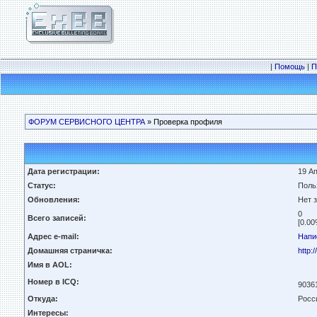
|
Помощь
|
П
ФОРУМ СЕРВИСНОГО ЦЕНТРА
» Проверка профиля
Дата регистрации:
19 Ап
Статус:
Поль
Обновления:
Нет 
0
Всего записей:
[0.00
Адрес e-mail:
Напи
Домашняя страничка:
http:/
Имя в AOL:
Номер в ICQ:
9036
Откуда:
Росс
Интересы: