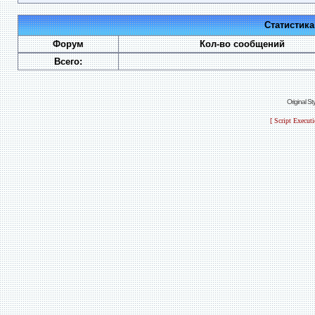
Статистик
Форум
Кол-во сообщений
Всего:
Original S
[ Script Execut