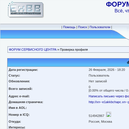
ФОРУ
Всё, ч
|
Помощь
|
Поиск
|
Пользователи
|
ФОРУМ СЕРВИСНОГО ЦЕНТРА
» Проверка профиля
d
Дата регистрации:
26 Февраля, 2026 - 18:20
Статус:
Пользователь
Обновления:
Нет записей
0
Всего записей:
[0.00% от общего числа / 0
Адрес e-mail:
Написать письмо через ф
Домашняя страничка:
http://xn--e1akkbchapc.xn--
Имя в AOL:
Номер в ICQ:
514942867
Откуда:
Россия, Москва
Интересы: