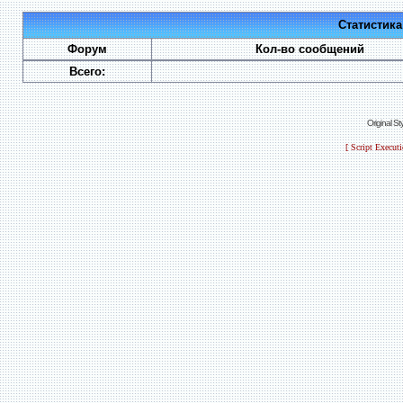
Статистик
Форум
Кол-во сообщений
Всего:
Original S
[ Script Execut