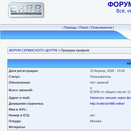
ФОРУ
Всё, ч
|
Помощь
|
Поиск
|
Пользователи
|
ФОРУМ СЕРВИСНОГО ЦЕНТРА
» Проверка профиля
ro
Дата регистрации:
19 Апреля, 2026 - 23:02
Статус:
Пользователь
Обновления:
Нет записей
0
Всего записей:
[0.00% от общего числа / 0
Адрес e-mail:
Написать письмо через ф
Домашняя страничка:
http://selector488.online/
Имя в AOL:
Номер в ICQ:
нет
Откуда:
Москва
Интересы: