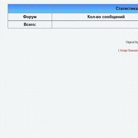
Статистик
Форум
Кол-во сообщений
Всего:
Original S
[ Script Execut