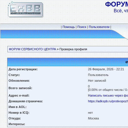
ФОРУ
Всё, ч
|
Помощь
|
Поиск
|
Пользователи
|
ФОРУМ СЕРВИСНОГО ЦЕНТРА
» Проверка профиля
e
Дата регистрации:
26 Февраля, 2026 - 22:21
Статус:
Пользователь
Обновления:
Нет записей
0
Всего записей:
[0.00% от общего числа / 0
Адрес e-mail:
Написать письмо через ф
Домашняя страничка:
https://adkspb.ru/protivopoz
Имя в AOL:
Номер в ICQ:
нет
Откуда:
Москва
Интересы: