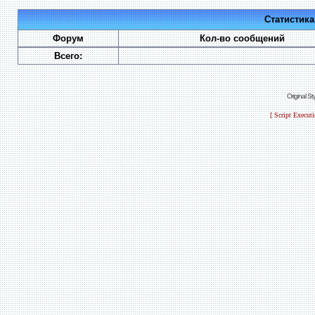
Статистик
Форум
Кол-во сообщений
Всего:
Original S
[ Script Execut