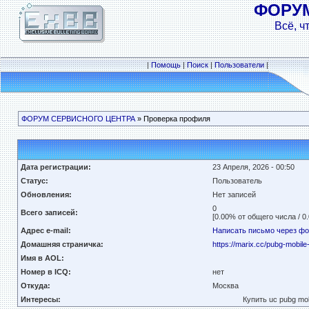
ФОРУ
Всё, ч
|
Помощь
|
Поиск
|
Пользователи
|
ФОРУМ СЕРВИСНОГО ЦЕНТРА
» Проверка профиля
Дата регистрации:
23 Апреля, 2026 - 00:50
Статус:
Пользователь
Обновления:
Нет записей
0
Всего записей:
[0.00% от общего числа / 0
Адрес e-mail:
Написать письмо через ф
Домашняя страничка:
https://marix.cc/pubg-mobile
Имя в AOL:
Номер в ICQ:
нет
Откуда:
Москва
Интересы:
Купить uc pubg mo