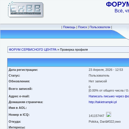
ФОРУ
Всё, ч
|
Помощь
|
Поиск
|
Пользователи
|
ФОРУМ СЕРВИСНОГО ЦЕНТРА
» Проверка профиля
Дата регистрации:
23 Апреля, 2026 - 12:53
Статус:
Пользователь
Обновления:
Нет записей
0
Всего записей:
[0.00% от общего числа / 0
Адрес e-mail:
Написать письмо через ф
Домашняя страничка:
http://takietrampki.pl
Имя в AOL:
Номер в ICQ:
141157447
Откуда:
Polska, Dar&#322;owo
Интересы: