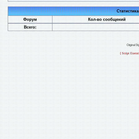
Статистик
Форум
Кол-во сообщений
Всего:
Original S
[ Script Execu