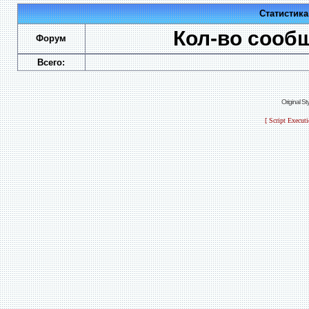
Статистик
Кол-во сооб
Форум
Всего:
Original S
[ Script Execut