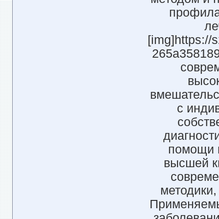
профила
ле
[img]https://
265a358189
совре
высо
вмешательс
с инди
собств
диагности
помощи 
высшей к
совреме
методики,
Применяемы
заболевани