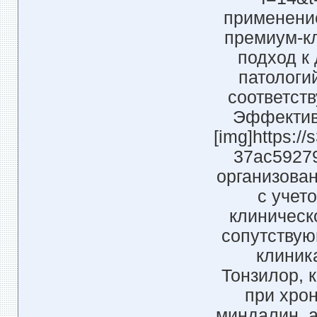
применени
премиум-к
подход к
патологи
соответст
Эффектив
[img]https://
37ac59279
организова
с учет
клиническ
сопутствую
клиник
Тонзилор, 
при хрон
миндалин, 