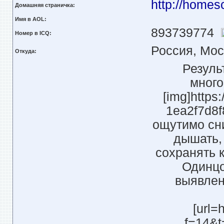
http://homes
Домашняя страничка:
Имя в AOL:
893739774
Номер в ICQ:
Россия, Мос
Откуда:
Резуль
много
[img]https:
1ea2f7d8f
ощутимо сн
дышать,
сохранять 
Одинцо
выявлен
[url=
f=14&t