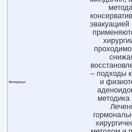
метода
консерватив
эвакуацией 
применяют
хирурги
проходимос
снижа
восстановл
– подходы 
и физиот
Интересы:
аденоидо
методика 
Лечен
гормональн
хирургиче
методом и 