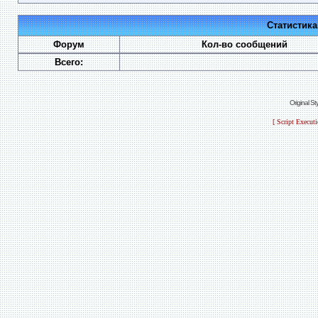
Статистик
Форум
Кол-во сообщений
Всего:
Original S
[ Script Execut