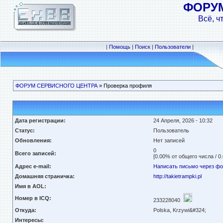
ФОРУ
Всё, ч
|
Помощь
|
Поиск
|
Пользователи
|
ФОРУМ СЕРВИСНОГО ЦЕНТРА
» Проверка профиля
Дата регистрации:
24 Апреля, 2026 - 10:32
Статус:
Пользователь
Обновления:
Нет записей
0
Всего записей:
[0.00% от общего числа / 0
Адрес e-mail:
Написать письмо через ф
Домашняя страничка:
http://takietrampki.pl
Имя в AOL:
Номер в ICQ:
233228040
Откуда:
Polska, Krzywi&#324;
Интересы: