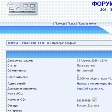
ФОРУ
Всё, ч
|
Помощь
|
Поиск
|
Пользователи
|
ФОРУМ СЕРВИСНОГО ЦЕНТРА
» Проверка профиля
Дата регистрации:
24 Апреля, 2026 - 18:49
Статус:
Пользователь
Обновления:
Нет записей
0
Всего записей:
[0.00% от общего числа / 0
Адрес e-mail:
Написать письмо через ф
Домашняя страничка:
https://winsystem.xyz/
Имя в AOL:
Номер в ICQ:
993964669
Откуда:
Россия, Елатьма
Интересы: