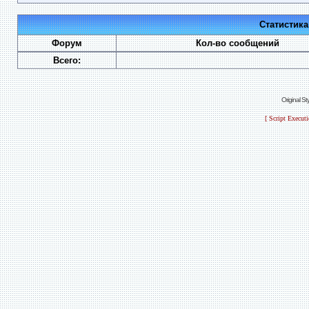
Статистик
Форум
Кол-во сообщений
Всего:
Original S
[ Script Execut