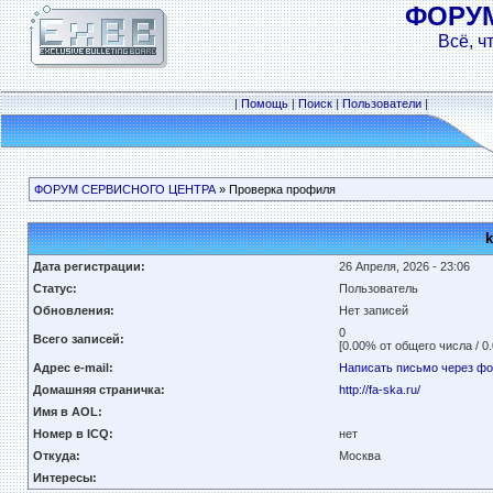
ФОРУ
Всё, ч
|
Помощь
|
Поиск
|
Пользователи
|
ФОРУМ СЕРВИСНОГО ЦЕНТРА
» Проверка профиля
k
Дата регистрации:
26 Апреля, 2026 - 23:06
Статус:
Пользователь
Обновления:
Нет записей
0
Всего записей:
[0.00% от общего числа / 0
Адрес e-mail:
Написать письмо через ф
Домашняя страничка:
http://fa-ska.ru/
Имя в AOL:
Номер в ICQ:
нет
Откуда:
Москва
Интересы: