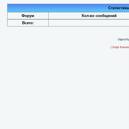
Статистик
Форум
Кол-во сообщений
Всего:
Original S
[ Script Execut