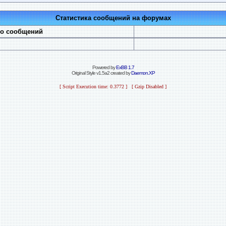
Статистика сообщений на форумах
во сообщений
Powered by
ExBB 1.7
Original Style v1.5a2 created by
Daemon.XP
[ Script Execution time: 0.3772 ] [ Gzip Disabled ]