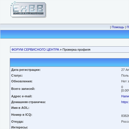
|
Помощь
|
П
ФОРУМ СЕРВИСНОГО ЦЕНТРА
» Проверка профиля
Дата регистрации:
27 Ап
Статус:
Поль
Обновления:
Нет 
0
Всего записей:
[0.00
Адрес e-mail:
Напи
Домашняя страничка:
https:
Имя в AOL:
Номер в ICQ:
8382
Откуда:
Росс
Интересы: