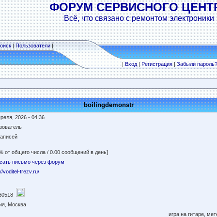
ФОРУМ СЕРВИСНОГО ЦЕНТ
Всё, что связано с ремонтом электроники
оиск
|
Пользователи
|
|
Вход
|
Регистрация
|
Забыли пароль
boilingdemonstr
реля, 2026 - 04:36
зователь
записей
% от общего числа / 0.00 сообщений в день]
сать письмо через форум
//voditel-trezv.ru/
60518
ия, Москва
игра на гитаре, ме