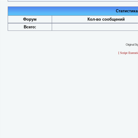
Статистик
Форум
Кол-во сообщений
Всего:
Original S
[ Script Execut