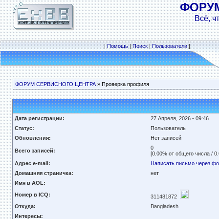
ФОРУ
Всё, ч
|
Помощь
|
Поиск
|
Пользователи
|
ФОРУМ СЕРВИСНОГО ЦЕНТРА
» Проверка профиля
Дата регистрации:
27 Апреля, 2026 - 09:46
Статус:
Пользователь
Обновления:
Нет записей
0
Всего записей:
[0.00% от общего числа / 0
Адрес e-mail:
Написать письмо через ф
Домашняя страничка:
нет
Имя в AOL:
Номер в ICQ:
311481872
Откуда:
Bangladesh
Интересы: