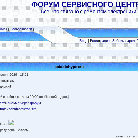
ФОРУМ СЕРВИСНОГО ЦЕНТ
Всё, что связано с ремонтом электроники
оиск
|
Пользователи
|
|
Вход
|
Регистрация
|
Забыли пароль
eatablehypocrit
реля, 2026 - 15:21
зователь
записей
% от общего числа / 0.00 сообщений в день]
сать письмо через форум
//filmskachatnatelefon.site
4733
пределена, Валаам
ужасы скачат