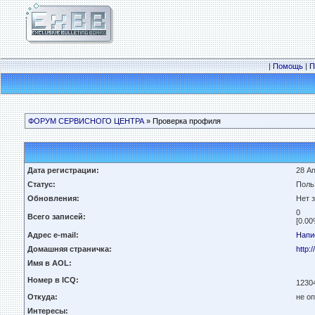
|
Помощь
|
П
ФОРУМ СЕРВИСНОГО ЦЕНТРА
» Проверка профиля
Дата регистрации:
28 Ап
Статус:
Поль
Обновления:
Нет 
0
Всего записей:
[0.00
Адрес e-mail:
Напи
Домашняя страничка:
http:
Имя в AOL:
Номер в ICQ:
1230
Откуда:
не о
Интересы: