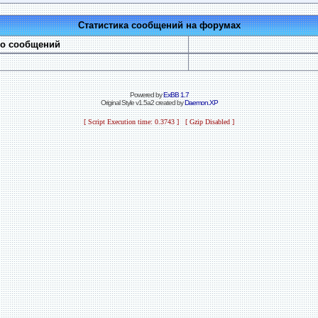
Статистика сообщений на форумах
во сообщений
Powered by
ExBB 1.7
Original Style v1.5a2 created by
Daemon.XP
[ Script Execution time: 0.3743 ] [ Gzip Disabled ]