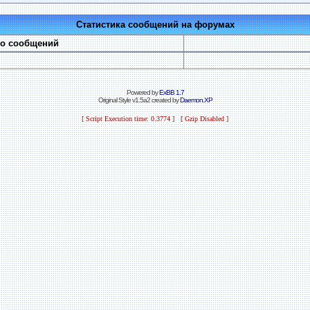
Статистика сообщений на форумах
во сообщений
Powered by
ExBB 1.7
Original Style v1.5a2 created by
Daemon.XP
[ Script Execution time: 0.3774 ] [ Gzip Disabled ]