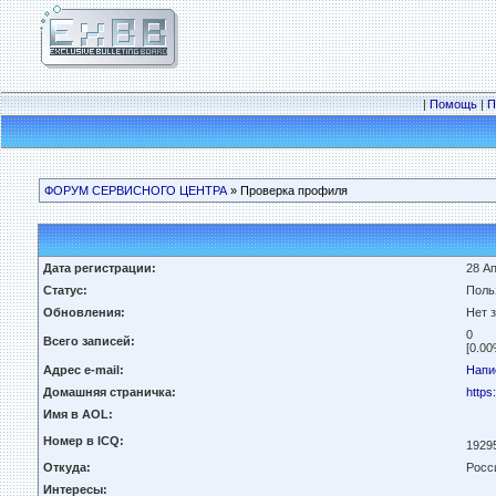
|
Помощь
|
П
ФОРУМ СЕРВИСНОГО ЦЕНТРА
» Проверка профиля
Дата регистрации:
28 Ап
Статус:
Поль
Обновления:
Нет 
0
Всего записей:
[0.00
Адрес e-mail:
Напи
Домашняя страничка:
https
Имя в AOL:
Номер в ICQ:
1929
Откуда:
Росс
Интересы: