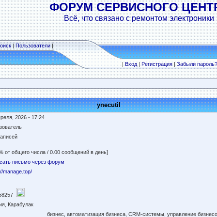
ФОРУМ СЕРВИСНОГО ЦЕНТ
Всё, что связано с ремонтом электроники
оиск
|
Пользователи
|
|
Вход
|
Регистрация
|
Забыли пароль
ynecutil
реля, 2026 - 17:24
зователь
записей
% от общего числа / 0.00 сообщений в день]
сать письмо через форум
://manage.top/
58257
ия, Карабулак
бизнес, автоматизация бизнеса, CRM-системы, управление бизнес