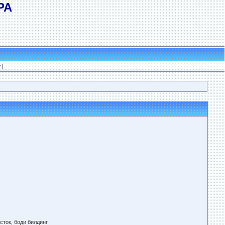
РА
?
|
сток, боди билдинг