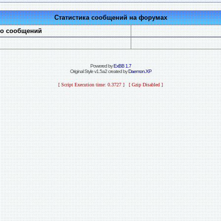
Статистика сообщений на форумах
во сообщений
Powered by
ExBB 1.7
Original Style v1.5a2 created by
Daemon.XP
[ Script Execution time: 0.3727 ] [ Gzip Disabled ]