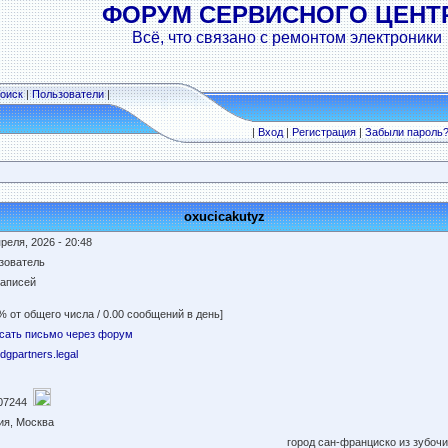
ФОРУМ СЕРВИСНОГО ЦЕНТ
Всё, что связано с ремонтом электроники
оиск
|
Пользователи
|
|
Вход
|
Регистрация
|
Забыли пароль
oxucicakutyz
реля, 2026 - 20:48
зователь
записей
% от общего числа / 0.00 сообщений в день]
сать письмо через форум
//dgpartners.legal
07244
ия, Москва
город сан-франциско из зубочи