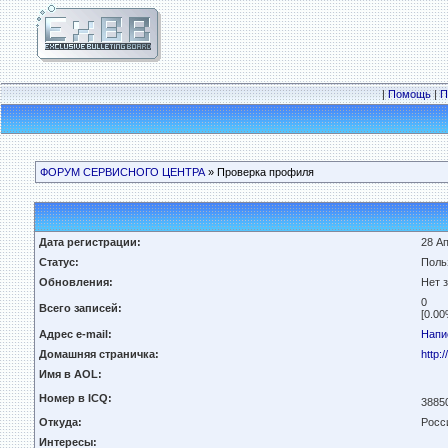
|
Помощь
|
П
ФОРУМ СЕРВИСНОГО ЦЕНТРА
» Проверка профиля
Дата регистрации:
28 Ап
Статус:
Поль
Обновления:
Нет 
0
Всего записей:
[0.00
Адрес e-mail:
Напи
Домашняя страничка:
http:
Имя в AOL:
Номер в ICQ:
3885
Откуда:
Росс
Интересы: