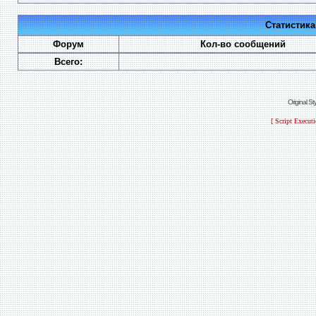
Статистик
Форум
Кол-во сообщений
Всего:
Original S
[ Script Execut