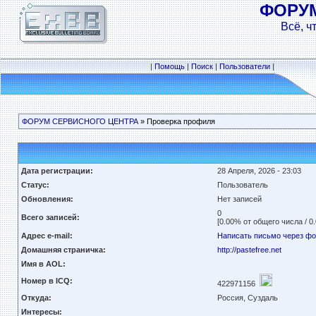
ФОРУ
Всё, ч
|
Помощь
|
Поиск
|
Пользователи
|
ФОРУМ СЕРВИСНОГО ЦЕНТРА
» Проверка профиля
Дата регистрации:
28 Апреля, 2026 - 23:03
Статус:
Пользователь
Обновления:
Нет записей
0
Всего записей:
[0.00% от общего числа / 0
Адрес e-mail:
Написать письмо через ф
Домашняя страничка:
http://pastefree.net
Имя в AOL:
Номер в ICQ:
422971156
Откуда:
Россия, Суздаль
Интересы: