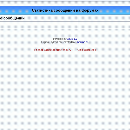
Статистика сообщений на форумах
во сообщений
Powered by
ExBB 1.7
Original Style v1.5a2 created by
Daemon.XP
[ Script Execution time: 0.3572 ] [ Gzip Disabled ]