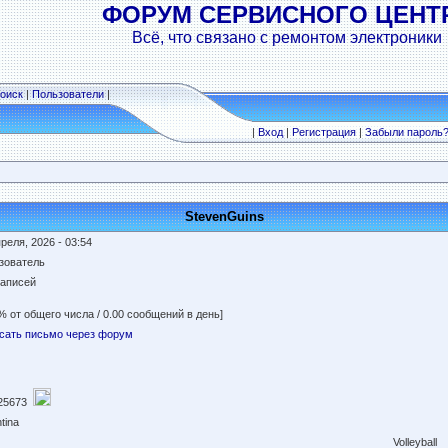
ФОРУМ СЕРВИСНОГО ЦЕНТ
Всё, что связано с ремонтом электроники
оиск
|
Пользователи
|
|
Вход
|
Регистрация
|
Забыли пароль
StevenGuins
реля, 2026 - 03:54
зователь
записей
% от общего числа / 0.00 сообщений в день]
сать письмо через форум
25673
tina
Volleyball