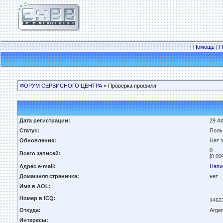
|
Помощь
|
П
ФОРУМ СЕРВИСНОГО ЦЕНТРА
» Проверка профиля
Дата регистрации:
29 Ап
Статус:
Поль
Обновления:
Нет 
0
Всего записей:
[0.00
Адрес e-mail:
Напи
Домашняя страничка:
нет
Имя в AOL:
Номер в ICQ:
1462
Откуда:
Argen
Интересы: