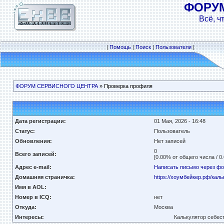
ФОРУ
Всё, ч
|
Помощь
|
Поиск
|
Пользователи
|
ФОРУМ СЕРВИСНОГО ЦЕНТРА
» Проверка профиля
Дата регистрации:
01 Мая, 2026 - 16:48
Статус:
Пользователь
Обновления:
Нет записей
0
Всего записей:
[0.00% от общего числа / 0
Адрес e-mail:
Написать письмо через ф
Домашняя страничка:
https://хоумбейкер.рф/кал
Имя в AOL:
Номер в ICQ:
нет
Откуда:
Москва
Интересы:
Калькулятор себес