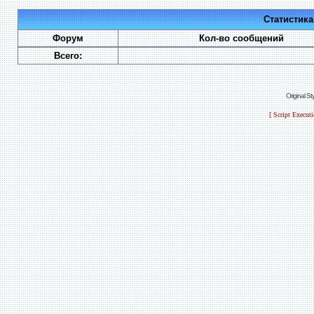
Статистик
Форум
Кол-во сообщений
Всего:
Original S
[ Script Execut