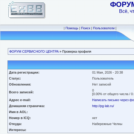
ФОРУ
Всё, ч
|
Помощь
|
Поиск
|
Пользователи
|
ФОРУМ СЕРВИСНОГО ЦЕНТРА
» Проверка профиля
Дата регистрации:
01 Мая, 2026 - 20:38
Статус:
Пользователь
Обновления:
Нет записей
0
Всего записей:
[0.00% от общего числа / 0
Адрес e-mail:
Написать письмо через ф
Домашняя страничка:
http://pg-lab.ru/
Имя в AOL:
Номер в ICQ:
нет
Откуда:
Набережные Челны
Интересы: