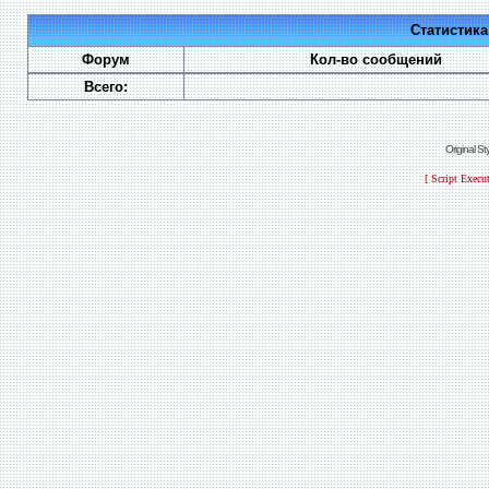
Статистик
Форум
Кол-во сообщений
Всего:
Original S
[ Script Execu