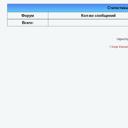
Статистик
Форум
Кол-во сообщений
Всего:
Original S
[ Script Execut