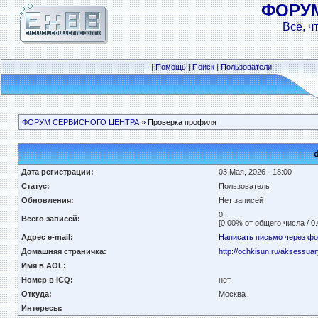
ФОРУ
Всё, ч
|
Помощь
|
Поиск
|
Пользователи
|
ФОРУМ СЕРВИСНОГО ЦЕНТРА
» Проверка профиля
Дата регистрации:
03 Мая, 2026 - 18:00
Статус:
Пользователь
Обновления:
Нет записей
0
Всего записей:
[0.00% от общего числа / 0
Адрес e-mail:
Написать письмо через ф
Домашняя страничка:
http://ochkisun.ru/aksessuar
Имя в AOL:
Номер в ICQ:
нет
Откуда:
Москва
Интересы: