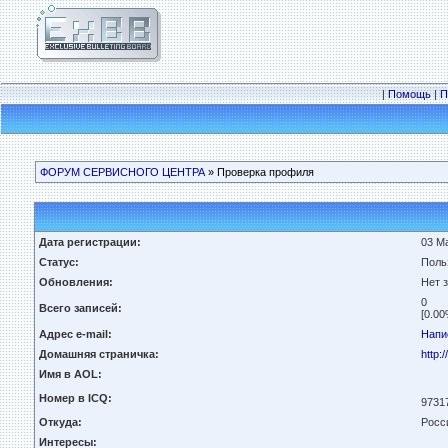
|
Помощь
|
П
ФОРУМ СЕРВИСНОГО ЦЕНТРА
» Проверка профиля
Дата регистрации:
03 Ма
Статус:
Поль
Обновления:
Нет 
0
Всего записей:
[0.00
Адрес e-mail:
Напи
Домашняя страничка:
http:
Имя в AOL:
Номер в ICQ:
9731
Откуда:
Росс
Интересы: