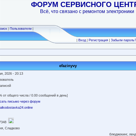
ФОРУМ СЕРВИСНОГО ЦЕНТ
Всё, что связано с ремонтом электроники
оиск
|
Пользователи
|
|
Вход
|
Регистрация
|
Забыли пароль
efazinyvy
я, 2026 - 20:13
зователь
записей
% от общего числа / 0.00 сообщений в день]
сать письмо через форум
//alkodostavka24.online
7348
ия, Сладково
блюджекинг, ленд