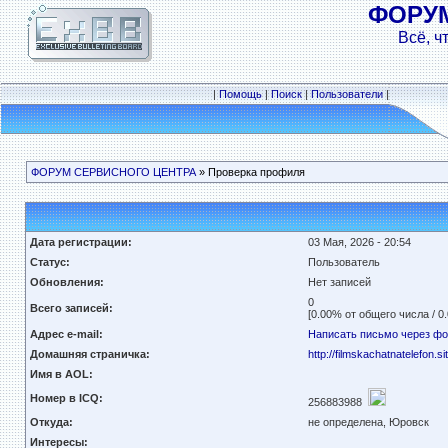
ФОРУ
Всё, ч
|
Помощь
|
Поиск
|
Пользователи
|
ФОРУМ СЕРВИСНОГО ЦЕНТРА
» Проверка профиля
Дата регистрации:
03 Мая, 2026 - 20:54
Статус:
Пользователь
Обновления:
Нет записей
0
Всего записей:
[0.00% от общего числа / 0
Адрес e-mail:
Написать письмо через ф
Домашняя страничка:
http://filmskachatnatelefon.si
Имя в AOL:
Номер в ICQ:
256883988
Откуда:
не определена, Юровск
Интересы: