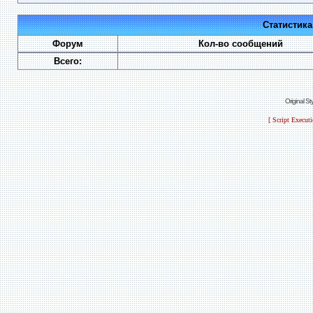
Статистик
Форум
Кол-во сообщений
Всего:
Original S
[ Script Execut