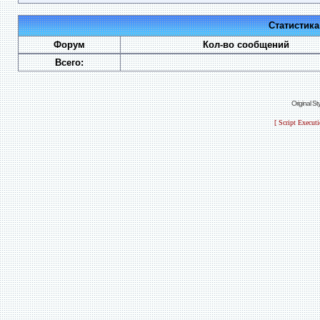
Статистик
Форум
Кол-во сообщений
Всего:
Original S
[ Script Execut