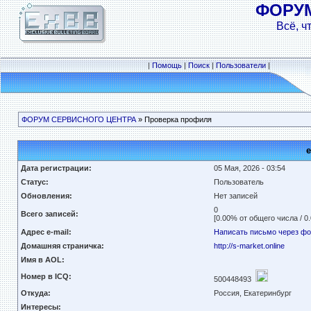
ФОРУ
Всё, ч
|
Помощь
|
Поиск
|
Пользователи
|
ФОРУМ СЕРВИСНОГО ЦЕНТРА
» Проверка профиля
e
Дата регистрации:
05 Мая, 2026 - 03:54
Статус:
Пользователь
Обновления:
Нет записей
0
Всего записей:
[0.00% от общего числа / 0
Адрес e-mail:
Написать письмо через ф
Домашняя страничка:
http://s-market.online
Имя в AOL:
Номер в ICQ:
500448493
Откуда:
Россия, Екатеринбург
Интересы: