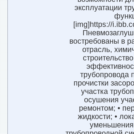
эксплуатации тр
функ
[img]https://i.ib
Пневмозаглуш
востребованы в р
отрасль, хими
строительство
эффективност
трубопровода 
прочистки засоро
участка трубоп
осушения уча
ремонтом; • пе
жидкости; • ло
уменьшения 
трубопроводной си