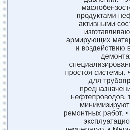
маслобензост
продуктами неф
активными сост
изготавливаю
армирующих матер
и воздействию 
демонта
специализированн
простоя системы. 
для трубопр
предназначени
нефтепроводов, т
минимизируют 
ремонтных работ. •
эксплуатацио
температур. • Мно