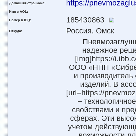
https://pnevmozaglu
Домашняя страничка:
Имя в AOL:
185430863
Номер в ICQ:
Россия, Омск
Откуда:
Пневмозаглуш
надежное реше
[img]https://i.ib
ООО «НПП «Сибрез
и производитель
изделий. В асс
[url=https://pnevmoz
– технологично
свойствами и пре
сферах. Эти высо
учетом действующи
возможности дл