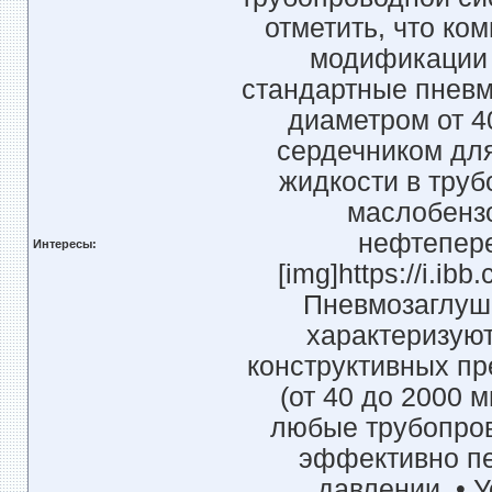
отметить, что ко
модификации 
стандартные пневм
диаметром от 4
сердечником для
жидкости в труб
маслобензо
нефтепере
Интересы:
[img]https://i.ib
Пневмозаглуш
характеризую
конструктивных пр
(от 40 до 2000 
любые трубопров
эффективно пе
давлении. • 