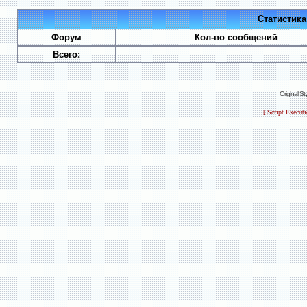
Статистик
Форум
Кол-во сообщений
Всего:
Original S
[ Script Execut