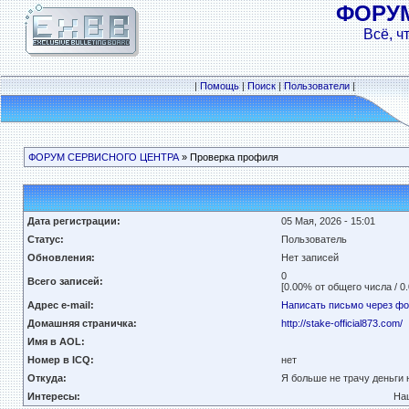
ФОРУ
Всё, ч
|
Помощь
|
Поиск
|
Пользователи
|
ФОРУМ СЕРВИСНОГО ЦЕНТРА
» Проверка профиля
Дата регистрации:
05 Мая, 2026 - 15:01
Статус:
Пользователь
Обновления:
Нет записей
0
Всего записей:
[0.00% от общего числа / 0
Адрес e-mail:
Написать письмо через ф
Домашняя страничка:
http://stake-official873.com/
Имя в AOL:
Номер в ICQ:
нет
Откуда:
Я больше не трачу деньги н
Интересы:
Наш