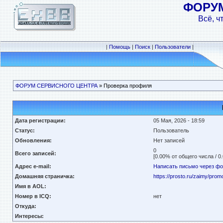
ФОРУ
Всё, ч
|
Помощь
|
Поиск
|
Пользователи
|
ФОРУМ СЕРВИСНОГО ЦЕНТРА
» Проверка профиля
Дата регистрации:
05 Мая, 2026 - 18:59
Статус:
Пользователь
Обновления:
Нет записей
0
Всего записей:
[0.00% от общего числа / 0
Адрес e-mail:
Написать письмо через ф
Домашняя страничка:
https://prosto.ru/zaimy/prom
Имя в AOL:
Номер в ICQ:
нет
Откуда:
Интересы: