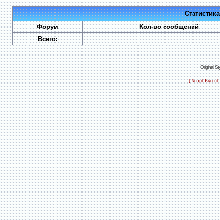
Статистик
Форум
Кол-во сообщений
Всего:
Original S
[ Script Execut