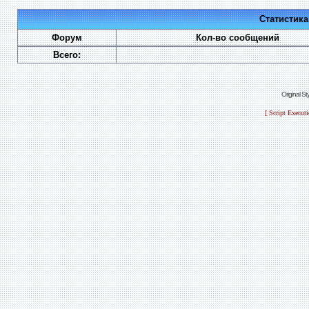
Статистик
Форум
Кол-во сообщений
Всего:
Original S
[ Script Execut