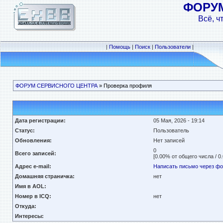
ФОРУ
Всё, ч
|
Помощь
|
Поиск
|
Пользователи
|
ФОРУМ СЕРВИСНОГО ЦЕНТРА
» Проверка профиля
Дата регистрации:
05 Мая, 2026 - 19:14
Статус:
Пользователь
Обновления:
Нет записей
0
Всего записей:
[0.00% от общего числа / 0
Адрес e-mail:
Написать письмо через ф
Домашняя страничка:
нет
Имя в AOL:
Номер в ICQ:
нет
Откуда:
Интересы: