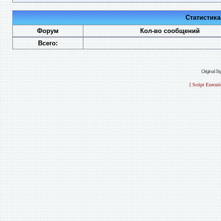
Статистик
Форум
Кол-во сообщений
Всего:
Original S
[ Script Execut