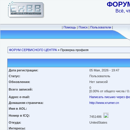
ФОРУ
Всё, ч
|
Помощь
|
Поиск
|
Пользователи
|
ФОРУМ СЕРВИСНОГО ЦЕНТРА
» Проверка профиля
Дата регистрации:
05 Мая, 2026 - 19:47
Статус:
Пользователь
Обновления:
Нет записей
0
Всего записей:
[0.00% от общего числа / 0
Адрес e-mail:
Написать письмо через ф
Домашняя страничка:
http://www.xrumer.cn
Имя в AOL:
Номер в ICQ:
7451486
Откуда:
UnitedStates
Интересы: