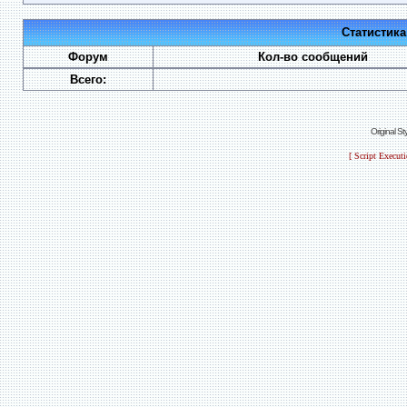
Статистик
Форум
Кол-во сообщений
Всего:
Original S
[ Script Execut