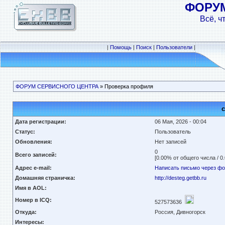
ФОРУ
Всё, ч
|
Помощь
|
Поиск
|
Пользователи
|
ФОРУМ СЕРВИСНОГО ЦЕНТРА
» Проверка профиля
c
Дата регистрации:
06 Мая, 2026 - 00:04
Статус:
Пользователь
Обновления:
Нет записей
0
Всего записей:
[0.00% от общего числа / 0
Адрес e-mail:
Написать письмо через ф
Домашняя страничка:
http://desteg.getbb.ru
Имя в AOL:
Номер в ICQ:
527573636
Откуда:
Россия, Дивногорск
Интересы: