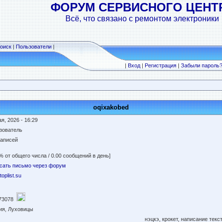
ФОРУМ СЕРВИСНОГО ЦЕНТ
Всё, что связано с ремонтом электроники
оиск
|
Пользователи
|
|
Вход
|
Регистрация
|
Забыли пароль
oqixakobed
я, 2026 - 16:29
зователь
записей
% от общего числа / 0.00 сообщений в день]
сать письмо через форум
/toplist.su
73078
ия, Луховицы
нэцкэ, крокет, написание текс