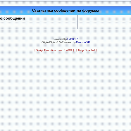
Статистика сообщений на форумах
во сообщений
Powered by
ExBB 1.7
Original Style v1.5a2 created by
Daemon.XP
[ Script Execution time: 0.4069 ] [ Gzip Disabled ]