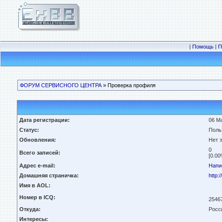
|
Помощь
|
П
ФОРУМ СЕРВИСНОГО ЦЕНТРА
» Проверка профиля
Дата регистрации:
06 Ма
Статус:
Поль
Обновления:
Нет 
0
Всего записей:
[0.00
Адрес e-mail:
Напи
Домашняя страничка:
http:/
Имя в AOL:
Номер в ICQ:
2546
Откуда:
Росс
Интересы: