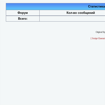
Статистик
Форум
Кол-во сообщений
Всего:
Original S
[ Script Execu