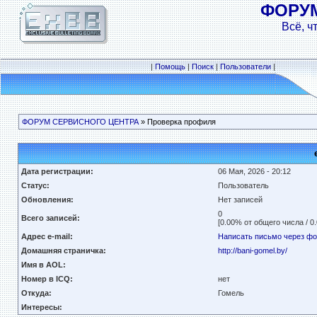
ФОРУ
Всё, ч
|
Помощь
|
Поиск
|
Пользователи
|
ФОРУМ СЕРВИСНОГО ЦЕНТРА
» Проверка профиля
Дата регистрации:
06 Мая, 2026 - 20:12
Статус:
Пользователь
Обновления:
Нет записей
0
Всего записей:
[0.00% от общего числа / 0
Адрес e-mail:
Написать письмо через ф
Домашняя страничка:
http://bani-gomel.by/
Имя в AOL:
Номер в ICQ:
нет
Откуда:
Гомель
Интересы: