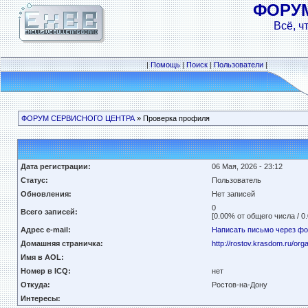
ФОРУ
Всё, ч
|
Помощь
|
Поиск
|
Пользователи
|
ФОРУМ СЕРВИСНОГО ЦЕНТРА
» Проверка профиля
Дата регистрации:
06 Мая, 2026 - 23:12
Статус:
Пользователь
Обновления:
Нет записей
0
Всего записей:
[0.00% от общего числа / 0
Адрес e-mail:
Написать письмо через ф
Домашняя страничка:
http://rostov.krasdom.ru/orga
Имя в AOL:
Номер в ICQ:
нет
Откуда:
Ростов-на-Дону
Интересы: