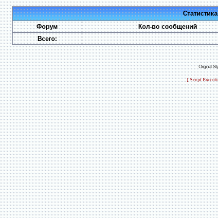
Статистик
Форум
Кол-во сообщений
Всего:
Original S
[ Script Execut