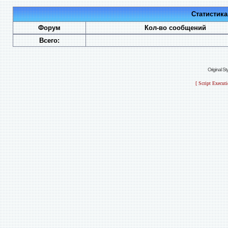
Статистик
Форум
Кол-во сообщений
Всего:
Original S
[ Script Execut