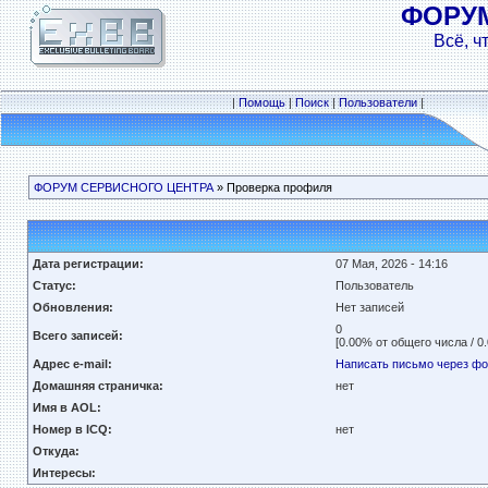
ФОРУ
Всё, ч
|
Помощь
|
Поиск
|
Пользователи
|
ФОРУМ СЕРВИСНОГО ЦЕНТРА
» Проверка профиля
Дата регистрации:
07 Мая, 2026 - 14:16
Статус:
Пользователь
Обновления:
Нет записей
0
Всего записей:
[0.00% от общего числа / 0
Адрес e-mail:
Написать письмо через ф
Домашняя страничка:
нет
Имя в AOL:
Номер в ICQ:
нет
Откуда:
Интересы: