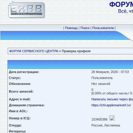
ФОРУ
Всё, ч
|
Помощь
|
Поиск
|
Пользователи
|
ФОРУМ СЕРВИСНОГО ЦЕНТРА
» Проверка профиля
Дата регистрации:
28 Февраля, 2026 - 07:53
Статус:
Пользователь
Обновления:
Нет записей
0
Всего записей:
[0.00% от общего числа / 0
Адрес e-mail:
Написать письмо через ф
Домашняя страничка:
https://chl.applemarketrf.ru/
Имя в AOL:
Номер в ICQ:
153400386
Откуда:
Россия, Листвянка
Интересы: