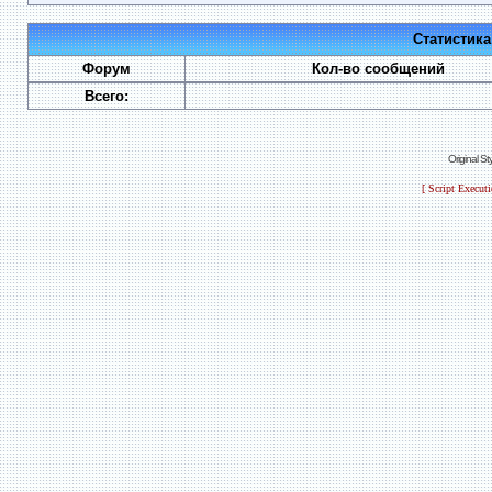
Статистик
Форум
Кол-во сообщений
Всего:
Original S
[ Script Execut